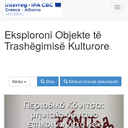
Toggl
navig
Eksploroni Objekte të
Trashëgimisë Kulturore
Kërko
Shko
Kërkoni brenda dokumentit
Περιοδικό Κόνιτσα:
μηνιαίο όργανο
επικοινωνίας και