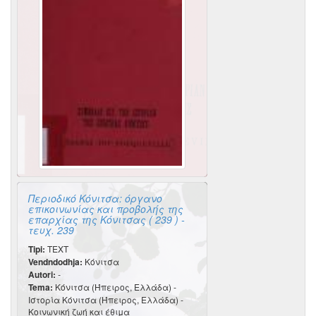
Περιοδικό Κόνιτσα: όργανο
επικοινωνίας και προβολής της
επαρχίας της Κόνιτσας ( 239 ) -
τευχ. 239
Tipi:
TEXT
Vendndodhja:
Κόνιτσα
Autori:
-
Tema:
Κόνιτσα (Ήπειρος, Ελλάδα) -
Ιστορία Κόνιτσα (Ήπειρος, Ελλάδα) -
Κοινωνική ζωή και έθιμα