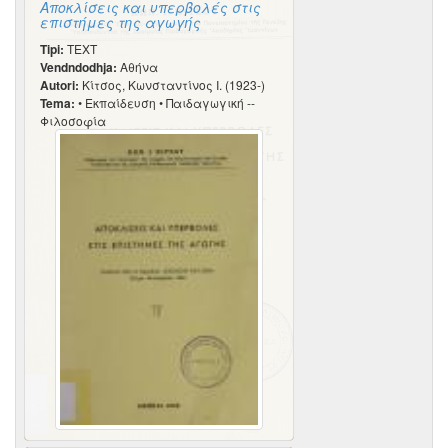
Αποκλίσεις και υπερβολές στις
επιστήμες της αγωγής
Tipi:
TEXT
Vendndodhja:
Αθήνα
Autori:
Κίτσος, Κωνσταντίνος Ι. (1923-)
Tema:
• Εκπαίδευση • Παιδαγωγική --
Φιλοσοφία