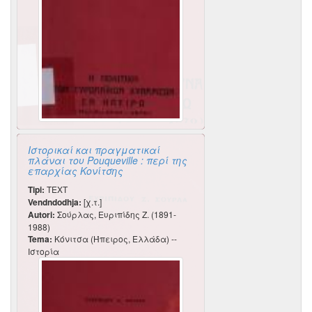
Ιστορικαί και πραγματικαί
πλάναι του Pouqueville : περί της
επαρχίας Κονίτσης
Tipi:
TEXT
Vendndodhja:
[χ.τ.]
Autori:
Σούρλας, Ευριπίδης Ζ. (1891-
1988)
Tema:
Κόνιτσα (Ήπειρος, Ελλάδα) --
Ιστορία