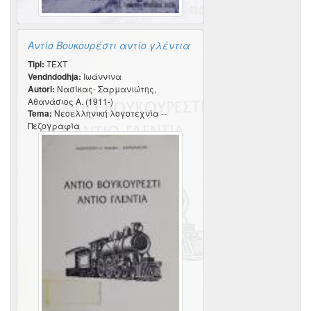
Αντίο Βουκουρέστι αντίο γλέντια
Tipi:
TEXT
Vendndodhja:
Ιωάννινα
Autori:
Νασίκας- Σαρμανιώτης,
Αθανάσιος Α. (1911-)
Tema:
Νεοελληνική λογοτεχνία --
Πεζογραφία