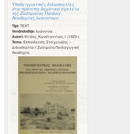
Υποδειγματικές διδασκαλίες
στα πρότυπα δημοτικά σχολεία
της Ζωσιμαίας Παιδαγ.
Ακαδημίας Ιωαννίνων
Tipi:
TEXT
Vendndodhja:
Ιωάννινα
Autori:
Κίτσος, Κωνσταντίνος Ι. (1923-)
Tema:
Εκπαίδευση, Στοιχειώδης --
Διδασκαλία // Ζωσιμαία Παιδαγωγική
Ακαδημία