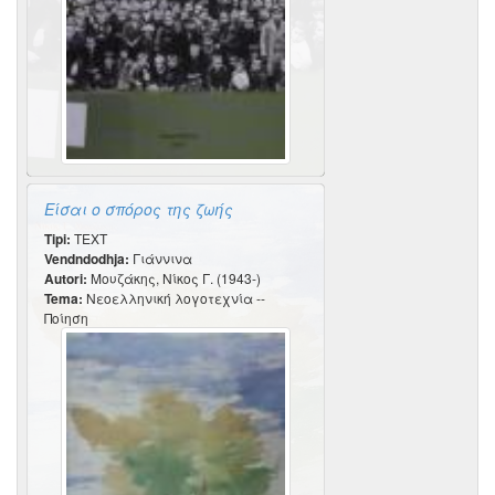
Είσαι ο σπόρος της ζωής
Tipi:
TEXT
Vendndodhja:
Γιάννινα
Autori:
Μουζάκης, Νίκος Γ. (1943-)
Tema:
Νεοελληνική λογοτεχνία --
Ποίηση