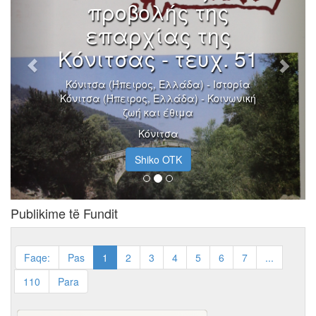
προβολής της
επαρχίας της
Κόνιτσας - τευχ. 51
Κόνιτσα (Ήπειρος, Ελλάδα) - Ιστορία
Κόνιτσα (Ήπειρος, Ελλάδα) - Κοινωνική
ζωή και έθιμα
Κόνιτσα
Shiko OTK
Publikime të Fundit
Faqe:
Pas
1
2
3
4
5
6
7
...
110
Para