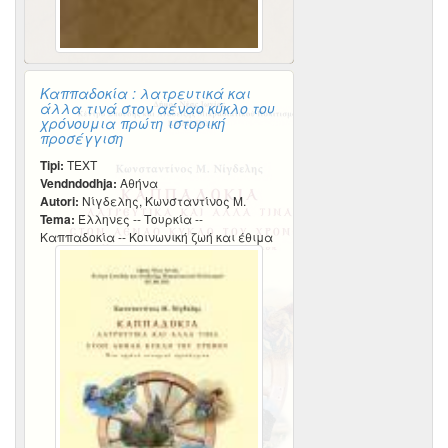
Καππαδοκία : λατρευτικά και
άλλα τινά στον αέναο κύκλο του
χρόνουμια πρώτη ιστορική
προσέγγιση
Tipi:
TEXT
Vendndodhja:
Αθήνα
Autori:
Νίγδελης, Κωνσταντίνος Μ.
Tema:
Έλληνες -- Τουρκία --
Καππαδοκία -- Κοινωνική ζωή και έθιμα