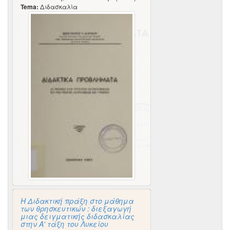
Tema:
Διδασκαλία
Η Διδακτική πράξη στο μάθημα
των θρησκευτικών : διεξαγωγή
μιας δειγματικής διδασκαλίας
στην Α' τάξη του Λυκείου