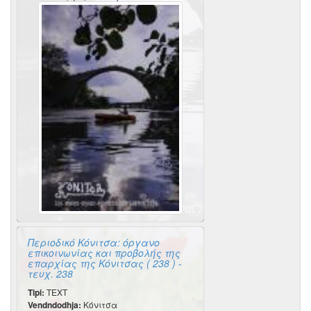
Περιοδικό Κόνιτσα: όργανο
επικοινωνίας και προβολής της
επαρχίας της Κόνιτσας ( 238 ) -
τευχ. 238
Tipi:
TEXT
Vendndodhja:
Κόνιτσα