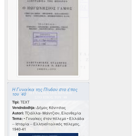
Η Γυναίκα της Πίνδου στο έπος
του ’40
Tipi:
TEXT
Vendndodhja:
Δήμος Κόνιτσας
Autori:
Τζιάλλα- Μάντζιου, Ελευθερία
Tema:
• Γυναίκες στον πόλεμο • Ελλάδα
-- Ιστορία -- Ελληνοϊταλικός πόλεμος,
1940-41