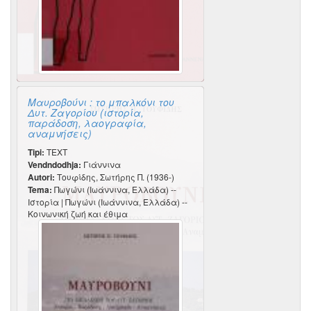
Μαυροβούνι : το μπαλκόνι του
Δυτ. Ζαγορίου (ιστορία,
παράδοση, λαογραφία,
αναμνήσεις)
Tipi:
TEXT
Vendndodhja:
Γιάννινα
Autori:
Τουφίδης, Σωτήρης Π. (1936-)
Tema:
Πωγώνι (Ιωάννινα, Ελλάδα) --
Ιστορία | Πωγώνι (Ιωάννινα, Ελλάδα) --
Κοινωνική ζωή και έθιμα