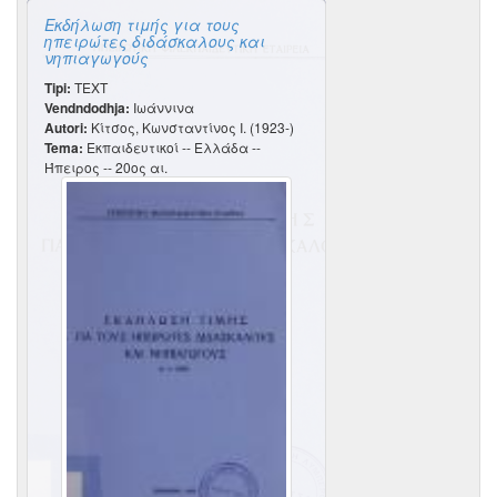
Εκδήλωση τιμής για τους
ηπειρώτες διδάσκαλους και
νηπιαγωγούς
Tipi:
TEXT
Vendndodhja:
Ιωάννινα
Autori:
Κίτσος, Κωνσταντίνος Ι. (1923-)
Tema:
Εκπαιδευτικοί -- Ελλάδα --
Ήπειρος -- 20ος αι.