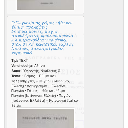
Ο Πωγωνήσιος γάμος : ήθη και
έθιμα, προλήψεις,
δεισιδαιμονίες, μάγια,
αμποδέματα, προικοσύμφωνα
κ.λ.π.τραγούδια νυφιάτικα,
στολιστικά, καθιστικά, τάβλας
Ντολιών, λιανοτράγουδα,
χορευτικά
Tipi:
TEXT
Vendndodhja:
Αθήνα
Autori:
Υφαντής, Νικόλαος Θ.
Tema:
• Γάμος -- Έθιμα και
τελετουργίες -- Πωγώνι (Ιωάννινα,
Ελλάς) • Λαογραφία -- Ελλάδα --
Πωγώνι • Γάμος -- Ήθη και έθιμα --
Πωγώνι (Ιωάννινα, Ελλάς) • Πωγώνι
(Ιωάννινα, Ελλάδα) -- Κοινωνική ζωή και
έθιμα