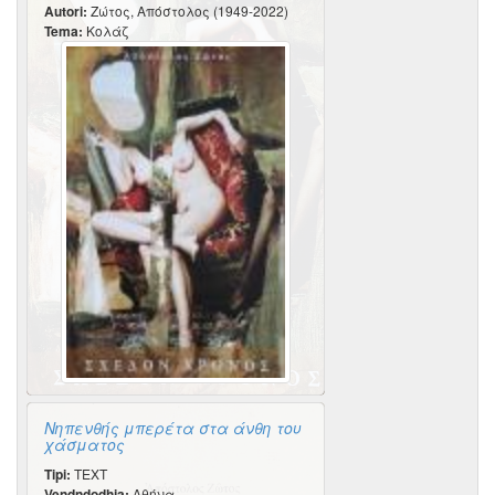
Autori:
Ζώτος, Απόστολος (1949-2022)
Tema:
Κολάζ
Νηπενθής μπερέτα στα άνθη του
χάσματος
Tipi:
TEXT
Vendndodhja:
Αθήνα