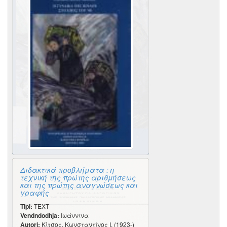
Διδακτικά προβλήματα : η
τεχνική της πρώτης αριθμήσεως
και της πρώτης αναγνώσεως και
γραφής
Tipi:
TEXT
Vendndodhja:
Ιωάννινα
Autori:
Κίτσος, Κωνσταντίνος Ι. (1923-)