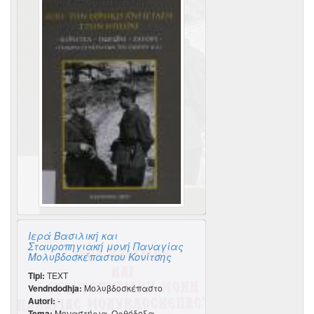
Ιερά Βασιλική και
Σταυροπηγιακή μονή Παναγίας
Μολυβδοσκέπαστου Κονίτσης
Tipi:
TEXT
Vendndodhja:
Μολυβδοσκέπαστο
Autori:
-
Tema:
Μοναστήρια, Ορθόδοξα