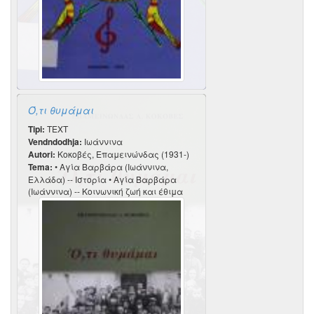
Ό,τι θυμάμαι
Tipi:
TEXT
Vendndodhja:
Ιωάννινα
Autori:
Κοκοβές, Επαμεινώνδας (1931-)
Tema:
• Αγία Βαρβάρα (Ιωάννινα,
Ελλάδα) -- Ιστορία • Αγία Βαρβάρα
(Ιωάννινα) -- Κοινωνική ζωή και έθιμα