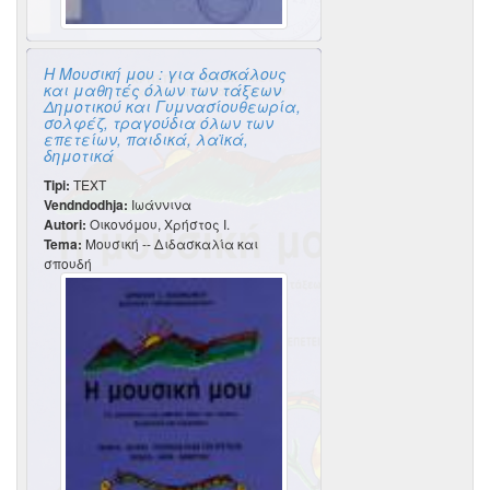
Η Μουσική μου : για δασκάλους
και μαθητές όλων των τάξεων
Δημοτικού και Γυμνασίουθεωρία,
σολφέζ, τραγούδια όλων των
επετείων, παιδικά, λαϊκά,
δημοτικά
Tipi:
TEXT
Vendndodhja:
Ιωάννινα
Autori:
Οικονόμου, Χρήστος Ι.
Tema:
Μουσική -- Διδασκαλία και
σπουδή