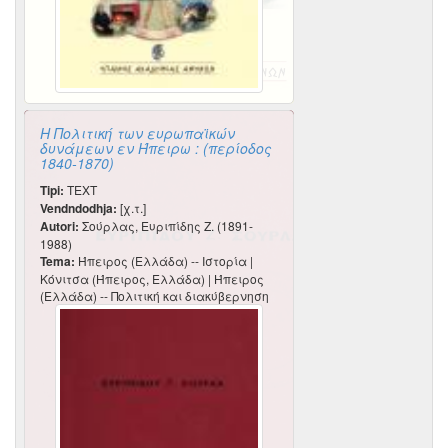
Η Πολιτική των ευρωπαϊκών
δυνάμεων εν Ήπειρω : (περίοδος
1840-1870)
Tipi:
TEXT
Vendndodhja:
[χ.τ.]
Autori:
Σούρλας, Ευριπίδης Ζ. (1891-
1988)
Tema:
Ήπειρος (Ελλάδα) -- Ιστορία |
Κόνιτσα (Ήπειρος, Ελλάδα) | Ήπειρος
(Ελλάδα) -- Πολιτική και διακύβερνηση