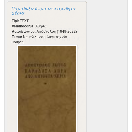
Παράδοξα δώρα από αμύθητα
χέρια
Tipi:
TEXT
Vendndodhja:
Αθήνα
Autori:
Ζώτος, Απόστολος (1949-2022)
Tema:
Νεοελληνική λογοτεχνία --
Ποίηση