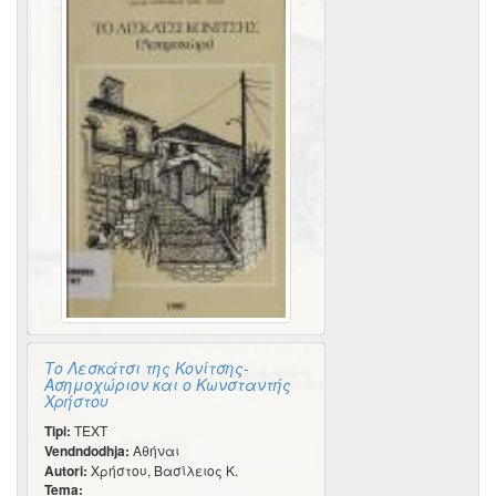
Το Λεσκάτσι της Κονίτσης-
Ασημοχώριον και ο Κωνσταντής
Χρήστου
Tipi:
TEXT
Vendndodhja:
Αθήναι
Autori:
Χρήστου, Βασίλειος Κ.
Tema: