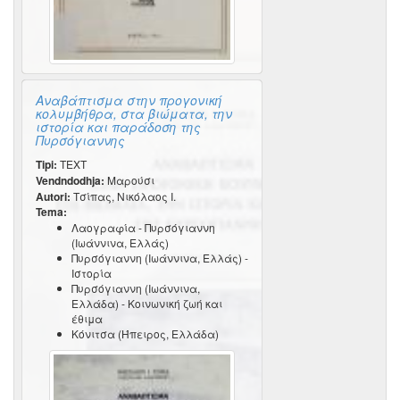
Αναβάπτισμα στην προγονική
κολυμβήθρα, στα βιώματα, την
ιστορία και παράδοση της
Πυρσόγιαννης
Tipi:
TEXT
Vendndodhja:
Μαρούσι
Autori:
Τσίπας, Νικόλαος Ι.
Tema:
Λαογραφία - Πυρσόγιαννη
(Ιωάννινα, Ελλάς)
Πυρσόγιαννη (Ιωάννινα, Ελλάς) -
Ιστορία
Πυρσόγιαννη (Ιωάννινα,
Ελλάδα) - Κοινωνική ζωή και
έθιμα
Κόνιτσα (Ήπειρος, Ελλάδα)