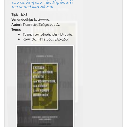
των κοινοτήτων, των δήμων και
του νομού Ιωαννίνων
Tipi:
TEXT
Vendndodhja:
Ιωάννινα
Autori:
Παππάς, Στέφανος Δ.
Tema:
Τοπική αυτοδιοίκηση - Ιστορία
Κόνιτσα (Ήπειρος, Ελλάδα)