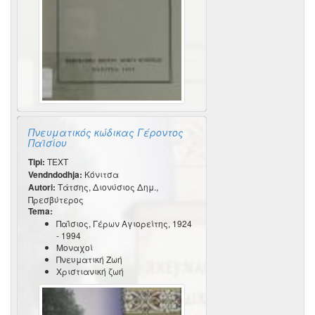
Πνευματικός κώδικας Γέροντος
Παϊσίου
Tipi:
TEXT
Vendndodhja:
Κόνιτσα
Autori:
Τάτσης, Διονύσιος Δημ.,
Πρεσβύτερος
Tema:
Παΐσιος, Γέρων Αγιορείτης, 1924
- 1994
Μοναχοί
Πνευματική Ζωή
Χριστιανική ζωή