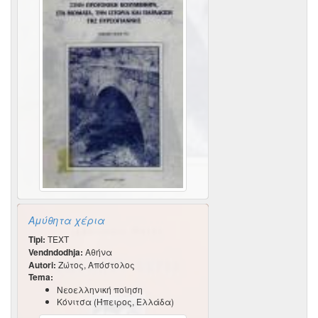
Αμύθητα χέρια
Tipi:
TEXT
Vendndodhja:
Αθήνα
Autori:
Ζώτος, Απόστολος
Tema:
Νεοελληνική ποίηση
Κόνιτσα (Ήπειρος, Ελλάδα)