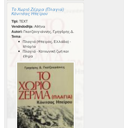
Το Χωριό Ζέρμα (Πλαγιά)
Κόνιτσας Ηπείρου
Tipi:
TEXT
Vendndodhja:
Αθήνα
Autori:
Γκατζουγιάννης, Γρηγόρης Δ.
Tema:
Πλαγιά (Ήπειρος, Ελλάδα) -
Ιστορία
Πλαγιά - Κοινωνική ζωή και
έθιμα