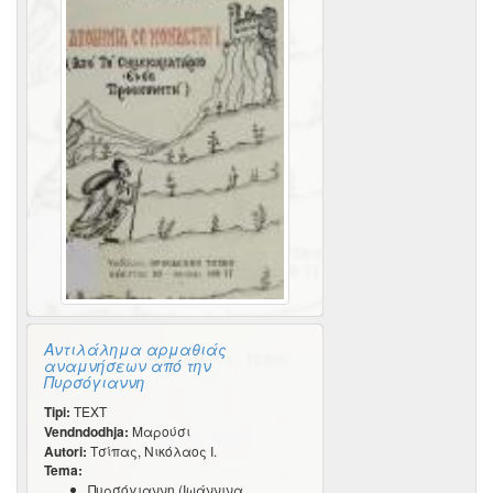
Αντιλάλημα αρμαθιάς
αναμνήσεων από την
Πυρσόγιαννη
Tipi:
TEXT
Vendndodhja:
Μαρούσι
Autori:
Τσίπας, Νικόλαος Ι.
Tema:
Πυρσόγιαννη (Ιωάννινα,