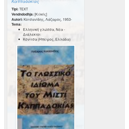
Καππαδοκίας
Tipi:
TEXT
Vendndodhja:
[Κιλκίς]
Autori:
Κοτσανίδης, Λάζαρος, 1953-
Tema:
Ελληνική γλώσσα, Νέα -
Διάλεκτοι
Κόνιτσα (Ήπειρος, Ελλάδα)