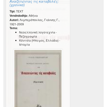
Αναζητώντας τις καταβολές:
(χρονικό)
Tipi:
TEXT
Vendndodhja:
Αθήνα
Autori:
Λυμπερόπουλος, Γιάννης Γ.,
1921-2009
Tema:
Νεοελληνική λογοτεχνία -
Πεζογραφία
Κόνιτσα (Ήπειρος, Ελλάδα) -
Ιστορία