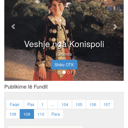
Veshje nga Konispoli
Saranda
Shiko OTK
Publikime të Fundit
Faqe:
Pas
1
...
104
105
106
107
108
109
110
Para