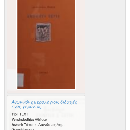
Αθωνικόν ημερολόγιον: διδαχές
ενός γέροντος
Tipi:
TEXT
Vendndodhja:
Αθήναι
Autori:
Τάτσης, Διονύσιος Δημ.,
Πρεσβύτερος