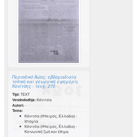
Περιοδικό Αώος: εβδομαδιαία
τοπική και γεωργική εφημερίς
Κονίτσης - τευχ. 270
Tipi:
TEXT
Vendndodhja:
Κόνιτσα
Autori:
-
Tema:
Κόνιτσα (Ήπειρος, Ελλάδα) -
Ιστορία
Κόνιτσα (Ήπειρος, Ελλάδα) -
Κοινωνική ζωή και έθιμα