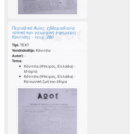
Περιοδικό Αώος: εβδομαδιαία
τοπική και γεωργική εφημερίς
Κονίτσης - τευχ. 280
Tipi:
TEXT
Vendndodhja:
Κόνιτσα
Autori:
-
Tema:
Κόνιτσα (Ήπειρος, Ελλάδα) -
Ιστορία
Κόνιτσα (Ήπειρος, Ελλάδα) -
Κοινωνική ζωή και έθιμα