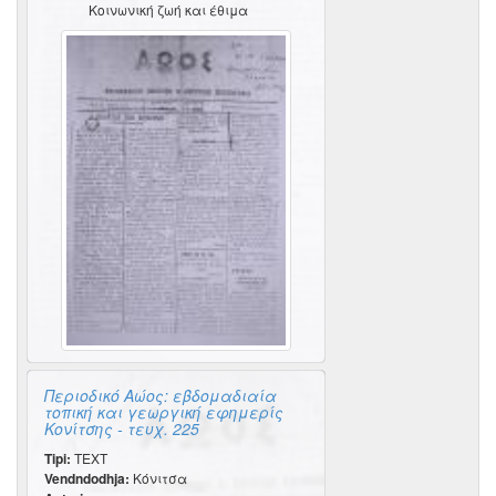
Κοινωνική ζωή και έθιμα
Περιοδικό Αώος: εβδομαδιαία
τοπική και γεωργική εφημερίς
Κονίτσης - τευχ. 225
Tipi:
TEXT
Vendndodhja:
Κόνιτσα