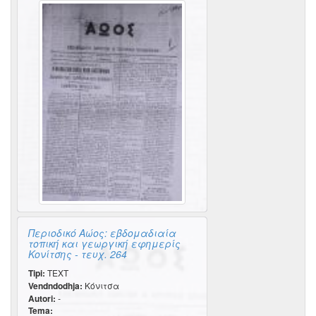
Περιοδικό Αώος: εβδομαδιαία
τοπική και γεωργική εφημερίς
Κονίτσης - τευχ. 264
Tipi:
TEXT
Vendndodhja:
Κόνιτσα
Autori:
-
Tema: