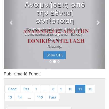
Αναμνήσεις από
την εθνική
αντίσταση
Παγκόσμιος πόλεμος, 1939-1945 -
Αντιστασιακά κιινήματα - Ελλάς -
Κόνιτσα
Πεκλάρι
Shiko OTK
Publikime të Fundit
Faqe:
Pas
1
...
8
9
10
11
12
13
14
...
110
Para