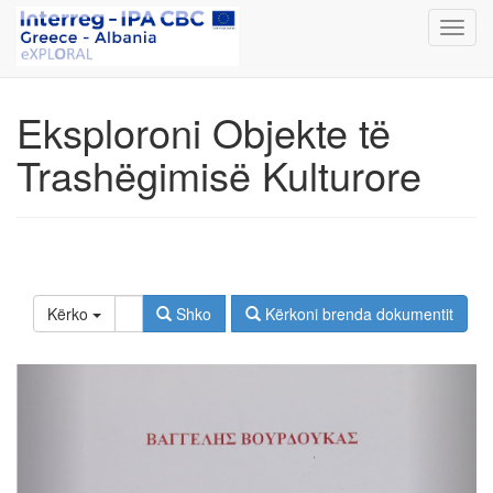
Toggl
navig
Eksploroni Objekte të
Trashëgimisë Kulturore
Kërko
Shko
Kërkoni brenda dokumentit