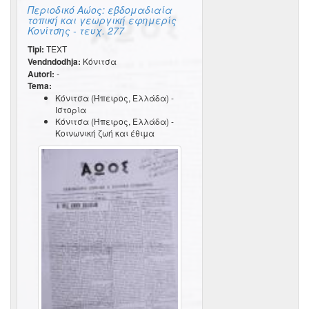
Περιοδικό Αώος: εβδομαδιαία
τοπική και γεωργική εφημερίς
Κονίτσης - τευχ. 277
Tipi:
TEXT
Vendndodhja:
Κόνιτσα
Autori:
-
Tema:
Κόνιτσα (Ήπειρος, Ελλάδα) -
Ιστορία
Κόνιτσα (Ήπειρος, Ελλάδα) -
Κοινωνική ζωή και έθιμα