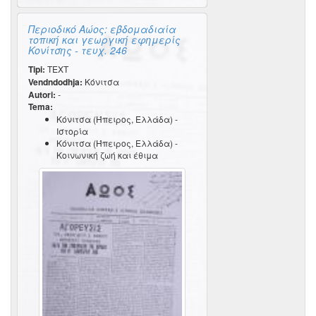
Περιοδικό Αώος: εβδομαδιαία
τοπική και γεωργική εφημερίς
Κονίτσης - τευχ. 246
Tipi:
TEXT
Vendndodhja:
Κόνιτσα
Autori:
-
Tema:
Κόνιτσα (Ήπειρος, Ελλάδα) -
Ιστορία
Κόνιτσα (Ήπειρος, Ελλάδα) -
Κοινωνική ζωή και έθιμα