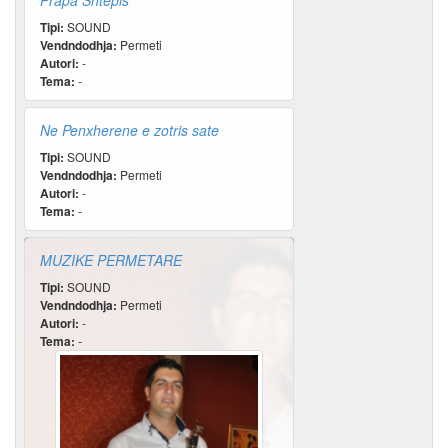
Prapa Shtepis
Tipi:
SOUND
Vendndodhja:
Permeti
Autori:
-
Tema:
-
Ne Penxherene e zotris sate
Tipi:
SOUND
Vendndodhja:
Permeti
Autori:
-
Tema:
-
MUZIKE PERMETARE
Tipi:
SOUND
Vendndodhja:
Permeti
Autori:
-
Tema:
-