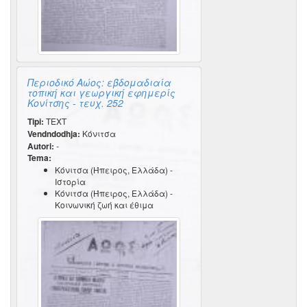
Περιοδικό Αώος: εβδομαδιαία
τοπική και γεωργική εφημερίς
Κονίτσης - τευχ. 252
Tipi:
TEXT
Vendndodhja:
Κόνιτσα
Autori:
-
Tema:
Κόνιτσα (Ήπειρος, Ελλάδα) -
Ιστορία
Κόνιτσα (Ήπειρος, Ελλάδα) -
Κοινωνική ζωή και έθιμα