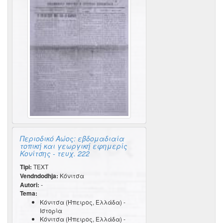
Περιοδικό Αώος: εβδομαδιαία
τοπική και γεωργική εφημερίς
Κονίτσης - τευχ. 222
Tipi:
TEXT
Vendndodhja:
Κόνιτσα
Autori:
-
Tema:
Κόνιτσα (Ήπειρος, Ελλάδα) -
Ιστορία
Κόνιτσα (Ήπειρος, Ελλάδα) -