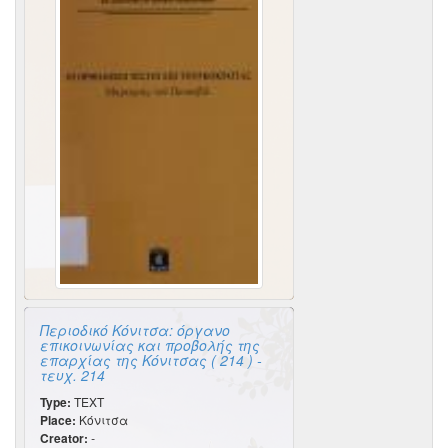
Περιοδικό Κόνιτσα: όργανο
επικοινωνίας και προβολής της
επαρχίας της Κόνιτσας ( 214 ) -
τευχ. 214
Type:
TEXT
Place:
Κόνιτσα
Creator:
-