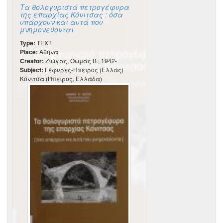
Τα θολογυριστά πετρογέφυρα
της επαρχίας Κόνιτσας : όσα
υπάρχουν και αυτά που
μνημονεύονται
Type:
TEXT
Place:
Αθήνα
Creator:
Ζιώγας, Θωμάς Β., 1942-
Subject:
Γέφυρες-Ήπειρος (Ελλάς)
Κόνιτσα (Ήπειρος, Ελλάδα)