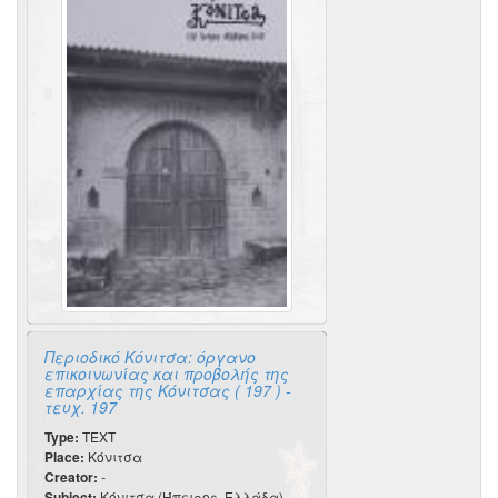
Περιοδικό Κόνιτσα: όργανο
επικοινωνίας και προβολής της
επαρχίας της Κόνιτσας ( 197 ) -
τευχ. 197
Type:
TEXT
Place:
Κόνιτσα
Creator:
-
Subject:
Κόνιτσα (Ήπειρος, Ελλάδα) -