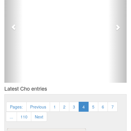
Bilbili dhe Gjinkalla
Letërsia Shqipe - Fabula Vjersha Humoristike
Epigrame
Tiranë
View the CHO
Latest Cho entries
Pages:
Previous
1
2
3
4
5
6
7
...
110
Next