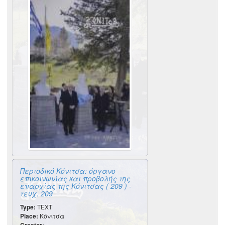
Περιοδικό Κόνιτσα: όργανο
επικοινωνίας και προβολής της
επαρχίας της Κόνιτσας ( 209 ) -
τευχ. 209
Type:
TEXT
Place:
Κόνιτσα
-