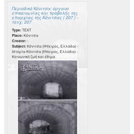
Περιοδικό Κόνιτσα: όργανο
επικοινωνίας και προβολής της
επαρχίας της Κόνιτσας ( 207 ) -
τευχ. 207
Type:
TEXT
Place:
Κόνιτσα
Creator:
-
Subject:
Κόνιτσα (Ήπειρος, Ελλάδα) -
Ιστορία Κόνιτσα (Ήπειρος, Ελλάδα) -
Κοινωνική ζωή και έθιμα