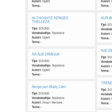
Autori:
Qyteti
Autori:
Q
Tema:
-
Tema:
-
IA THOSHTE KENGES
KUR B
THELLEZA
Tipi:
SO
Tipi:
SOUND
Vendndo
Vendndodhja:
Tepelene
Autori:
Q
Autori:
Qyteti
Tema:
-
Tema:
-
NJE D
RA NJE DRAGUA
Tipi:
SO
Tipi:
SOUND
Vendndo
Vendndodhja:
Tepelene
Autori:
Q
Autori:
Qyteti
Tema:
-
Tema:
-
TREND
Kenge per Maliq Lilen
Tipi:
SO
Tipi:
SOUND
Vendndo
Vendndodhja:
Tepelene
Autori:
Q
Autori:
Grupi i Bences
Tema:
-
Tema:
-