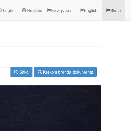
Login
Register
Ελληνικά
English
Shqip
Shko
Kërkoni brenda dokumentit