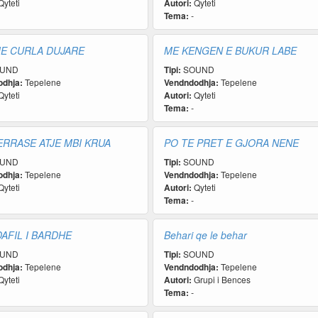
yteti
Autori:
Qyteti
Tema:
-
IE CURLA DUJARE
ME KENGEN E BUKUR LABE
UND
Tipi:
SOUND
dhja:
Tepelene
Vendndodhja:
Tepelene
yteti
Autori:
Qyteti
Tema:
-
ERRASE ATJE MBI KRUA
PO TE PRET E GJORA NENE
UND
Tipi:
SOUND
dhja:
Tepelene
Vendndodhja:
Tepelene
yteti
Autori:
Qyteti
Tema:
-
AFIL I BARDHE
Behari qe le behar
UND
Tipi:
SOUND
dhja:
Tepelene
Vendndodhja:
Tepelene
yteti
Autori:
Grupi i Bences
Tema:
-