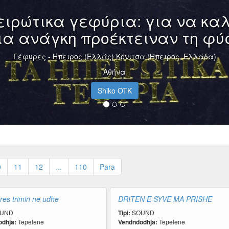
ρώτικα γεφύρια: για να καλύ
 ανάγκη προέκτειναν τη φύση
Γέφυρες - Ήπειρος (Ελλάς) Κόνιτσα (Ήπειρος, Ελλάδα)
Αθήνα
Shiko OTK
0
11
12
...
110
Para
res trimin ne udhe
DRITEN E SYVE MA PRISHE
UND
Tipi:
SOUND
dhja:
Tepelene
Vendndodhja:
Tepelene