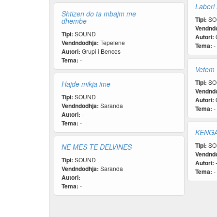
Laberi
Shtizen do ta mbajm me
Tipi:
SO
dhembe
Vendndo
Tipi:
SOUND
Autori:
G
Vendndodhja:
Tepelene
Tema:
-
Autori:
Grupi i Bences
Tema:
-
Vetem
Tipi:
SO
Hajde mikja ime
Vendndo
Tipi:
SOUND
Autori:
G
Vendndodhja:
Saranda
Tema:
-
Autori:
-
Tema:
-
KENGA 
Tipi:
SO
NE MES TE DELVINES
Vendndo
Tipi:
SOUND
Autori:
Vendndodhja:
Saranda
Tema:
-
Autori:
-
Tema:
-