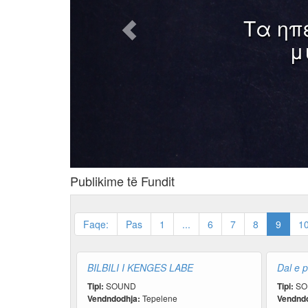
Τα ηπει
μια
Publikime të Fundit
Faqe:
Pas
1
...
6
7
8
9
1
BILBILI I KENGES LABE
Dal e p
Tipi:
SOUND
Tipi:
SO
Vendndodhja:
Tepelene
Vendndo