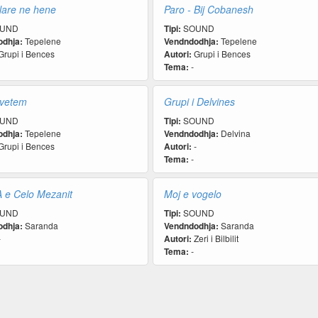
 lare ne hene
Paro - Bij Cobanesh
UND
Tipi:
SOUND
dhja:
Tepelene
Vendndodhja:
Tepelene
rupi i Bences
Autori:
Grupi i Bences
Tema:
-
 vetem
Grupi i Delvines
UND
Tipi:
SOUND
dhja:
Tepelene
Vendndodhja:
Delvina
rupi i Bences
Autori:
-
Tema:
-
e Celo Mezanit
Moj e vogelo
UND
Tipi:
SOUND
dhja:
Saranda
Vendndodhja:
Saranda
-
Autori:
Zeri i Bilbilit
Tema:
-