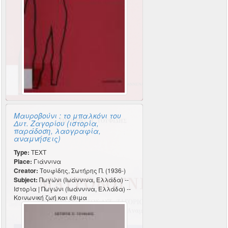
Μαυροβούνι : το μπαλκόνι του
Δυτ. Ζαγορίου (ιστορία,
παράδοση, λαογραφία,
αναμνήσεις)
Type:
TEXT
Place:
Γιάννινα
Creator:
Τουφίδης, Σωτήρης Π. (1936-)
Subject:
Πωγώνι (Ιωάννινα, Ελλάδα) --
Ιστορία | Πωγώνι (Ιωάννινα, Ελλάδα) --
Κοινωνική ζωή και έθιμα