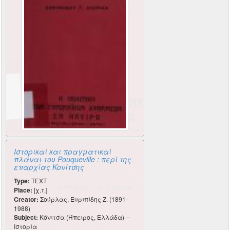
Ιστορικαί και πραγματικαί
πλάναι του Pouqueville : περί της
επαρχίας Κονίτσης
Type:
TEXT
Place:
[χ.τ.]
Creator:
Σούρλας, Ευριπίδης Ζ. (1891-
1988)
Subject:
Κόνιτσα (Ήπειρος, Ελλάδα) --
Ιστορία