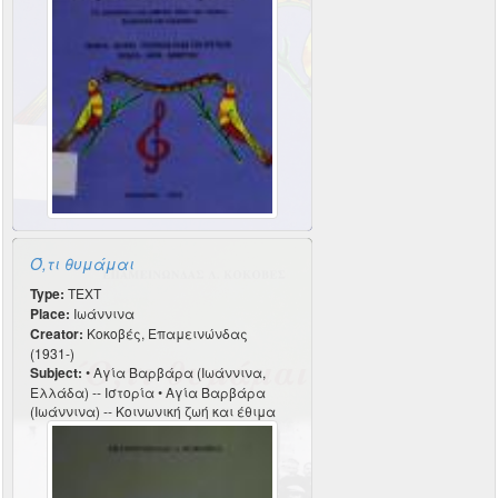
Ό,τι θυμάμαι
Type:
TEXT
Place:
Ιωάννινα
Creator:
Κοκοβές, Επαμεινώνδας
(1931-)
Subject:
• Αγία Βαρβάρα (Ιωάννινα,
Ελλάδα) -- Ιστορία • Αγία Βαρβάρα
(Ιωάννινα) -- Κοινωνική ζωή και έθιμα