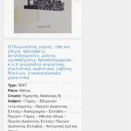
Ο Πωγωνήσιος γάμος : ήθη και
έθιμα, προλήψεις,
δεισιδαιμονίες, μάγια,
αμποδέματα, προικοσύμφωνα
κ.λ.π.τραγούδια νυφιάτικα,
στολιστικά, καθιστικά, τάβλας
Ντολιών, λιανοτράγουδα,
χορευτικά
Type:
TEXT
Place:
Αθήνα
Creator:
Υφαντής, Νικόλαος Θ.
Subject:
• Γάμος -- Έθιμα και
τελετουργίες -- Πωγώνι (Ιωάννινα,
Ελλάς) • Λαογραφία -- Ελλάδα --
Πωγώνι • Γάμος -- Ήθη και έθιμα --
Πωγώνι (Ιωάννινα, Ελλάς) • Πωγώνι
(Ιωάννινα, Ελλάδα) -- Κοινωνική ζωή και
έθιμα