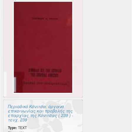
Περιοδικό Κόνιτσα: όργανο
επικοινωνίας και προβολής της
επαρχίας της Κόνιτσας ( 239 ) -
τευχ. 239
Type:
TEXT