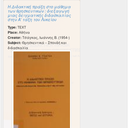
Η Διδακτική πράξη στο μάθημα
των θρησκευτικών : διεξαγωγή
μιας δειγματικής διδασκαλίας
στην Α' τάξη του Λυκείου
Type:
TEXT
Place:
Αθήνα
Creator:
Τσάγκας, Ιωάννης Β. (1954-)
Subject:
Θρησκευτικά -- Σπουδή και
διδασκαλία