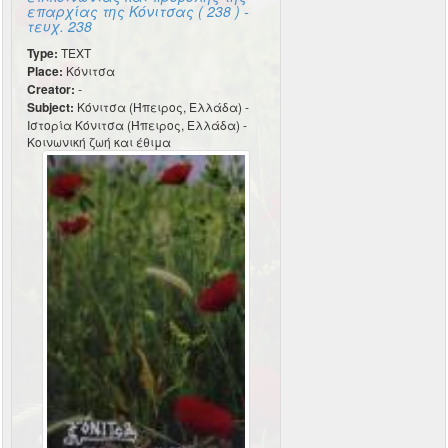
επαρχίας της Κόνιτσας ( 238 ) -
τευχ. 238
Type:
TEXT
Place:
Κόνιτσα
Creator:
-
Subject:
Κόνιτσα (Ήπειρος, Ελλάδα) -
Ιστορία Κόνιτσα (Ήπειρος, Ελλάδα) -
Κοινωνική ζωή και έθιμα