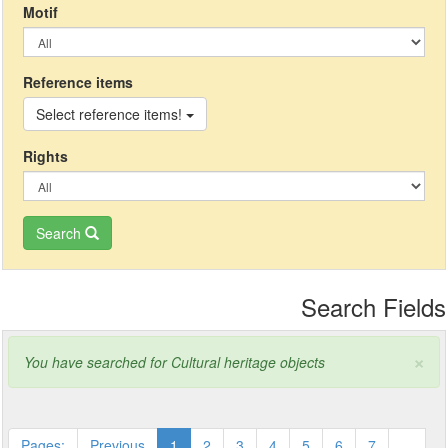
Μotif
Reference items
Select reference items!
Rights
Search
Search Fields
×
You have searched for Cultural heritage objects
Pages:
Previous
1
2
3
4
5
6
7
...