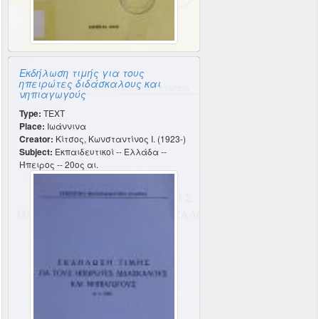
Εκδήλωση τιμής για τους
ηπειρώτες διδάσκαλους και
νηπιαγωγούς
Type:
TEXT
Place:
Ιωάννινα
Creator:
Κίτσος, Κωνσταντίνος Ι. (1923-)
Subject:
Εκπαιδευτικοί -- Ελλάδα --
Ήπειρος -- 20ος αι.