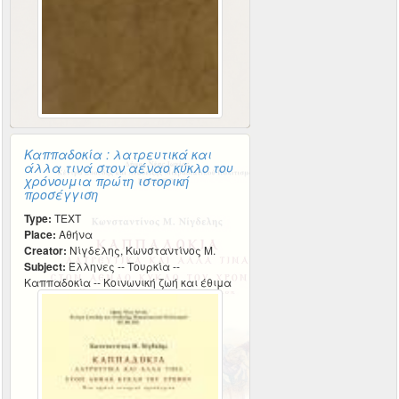
Καππαδοκία : λατρευτικά και
άλλα τινά στον αέναο κύκλο του
χρόνουμια πρώτη ιστορική
προσέγγιση
Type:
TEXT
Place:
Αθήνα
Creator:
Νίγδελης, Κωνσταντίνος Μ.
Subject:
Έλληνες -- Τουρκία --
Καππαδοκία -- Κοινωνική ζωή και έθιμα