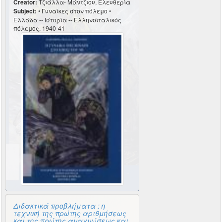
Creator:
Τζιάλλα- Μάντζιου, Ελευθερία
Subject:
• Γυναίκες στον πόλεμο •
Ελλάδα -- Ιστορία -- Ελληνοϊταλικός
πόλεμος, 1940-41
Διδακτικά προβλήματα : η
τεχνική της πρώτης αριθμήσεως
και της πρώτης αναγνώσεως και