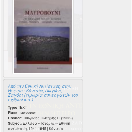
Από την Εθνική Αντίσταση στην
Ήπειρο : Κόνιτσα, Πωγώνι,
Ζαγόρι (τιμωρία συνεργατών του
εχθρού κ.α.)
Type:
TEXT
Place:
Ιωάννινα
Creator:
Τουφίδης, Σωτήρης Π. (1936-)
Subject:
Ελλάδα -- Ιστορία -- Εθνική
αντίσταση, 1941-1945 | Κόνιτσα