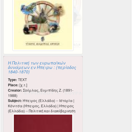
Η Πολιτική των ευρωπαϊκών
δυνάμεων εν Ήπειρω : (περίοδος
1840-1870)
Type:
TEXT
Place:
[χ.τ.]
Creator:
Σούρλας, Ευριπίδης Ζ. (1891-
1988)
Subject:
Ήπειρος (Ελλάδα) -- Ιστορία |
Κόνιτσα (Ήπειρος, Ελλάδα) | Ήπειρος
(Ελλάδα) -- Πολιτική και διακύβερνηση