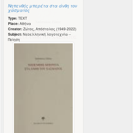
Νηπενθής μπερέτα στα άνθη του
χάσματος
Type:
TEXT
Place:
Αθήνα
Creator:
Ζώτος, Απόστολος (1949-2022)
Subject:
Νεοελληνική λογοτεχνία --
Ποίηση