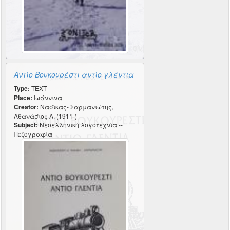
Αντίο Βουκουρέστι αντίο γλέντια
Type:
TEXT
Place:
Ιωάννινα
Creator:
Νασίκας- Σαρμανιώτης,
Αθανάσιος Α. (1911-)
Subject:
Νεοελληνική λογοτεχνία --
Πεζογραφία