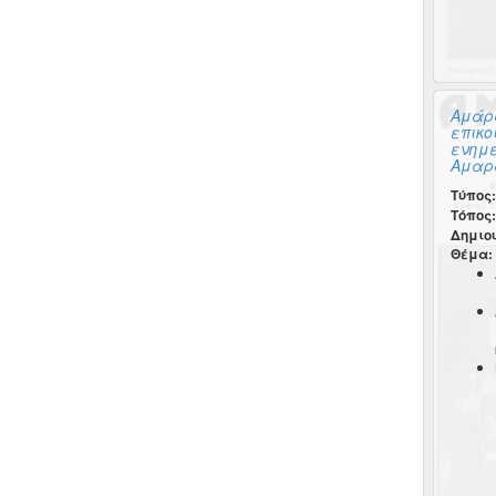
Αμάρα
επικο
ενημ
Αμαρα
Τύπος:
Τόπος:
Δημιο
Θέμα: