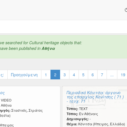
e searched for Cultural heritage objects that:
have been published in
Αθήνα
ς:
Προηγούμενη
1
2
3
4
5
6
7
...
19
ος
Περιοδικό Κόνιτσα: όργανο
της επαρχίας Κονίτσης ( 71 )
VIDEO
- τευχ. 71
Αθήνα
Τύπος:
TEXT
υργός:
Στασινός, Στράτος
Τόπος:
Εν Αθήναις
θεσία)
Δημιουργός:
-
Θέμα:
Κόνιτσα (Ήπειρος, Ελλάδα)
Ήπειρος