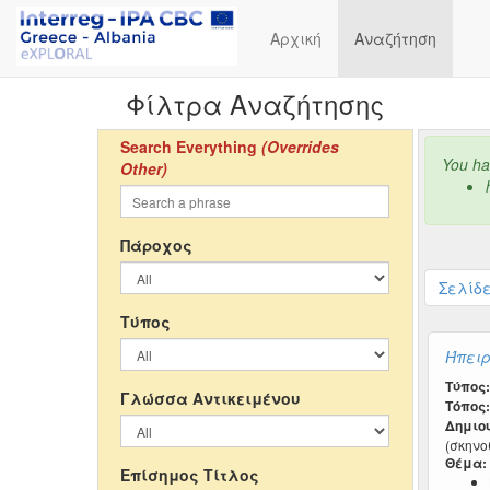
Αρχική
Αναζήτηση
Φίλτρα Αναζήτησης
Search Everything
(Overrides
You hav
Other)
Πάροχος
Σελίδε
Τύπος
Ήπειρ
Τύπος:
Γλώσσα Αντικειμένου
Τόπος:
Δημιο
(σκηνο
Θέμα:
Επίσημος Τίτλος