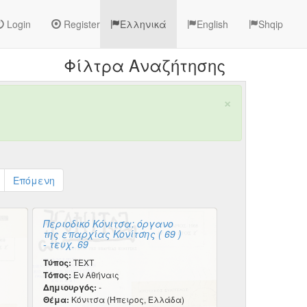
Login
Register
Ελληνικά
English
Shqip
Φίλτρα Αναζήτησης
×
Επόμενη
Περιοδικό Κόνιτσα: όργανο
της επαρχίας Κονίτσης ( 69 )
- τευχ. 69
Τύπος:
TEXT
Τόπος:
Εν Αθήναις
Δημιουργός:
-
Θέμα:
Κόνιτσα (Ήπειρος, Ελλάδα)