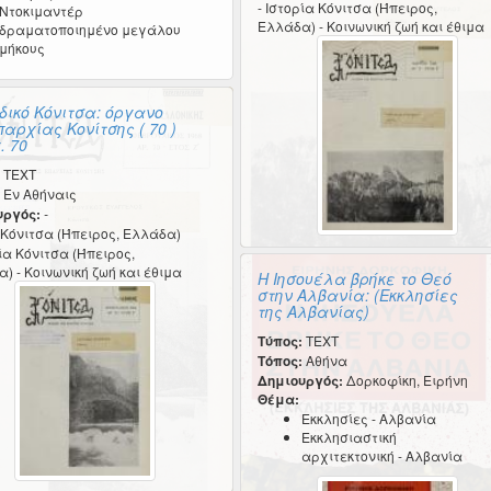
- Ιστορία Κόνιτσα (Ήπειρος,
Ντοκιμαντέρ
Ελλάδα) - Κοινωνική ζωή και έθιμα
δραματοποιημένο μεγάλου
μήκους
δικό Κόνιτσα: όργανο
παρχίας Κονίτσης ( 70 )
. 70
TEXT
Εν Αθήναις
υργός:
-
Κόνιτσα (Ήπειρος, Ελλάδα)
ρία Κόνιτσα (Ήπειρος,
) - Κοινωνική ζωή και έθιμα
Η Ιησουέλα βρήκε το Θεό
στην Αλβανία: (Εκκλησίες
της Αλβανίας)
Τύπος:
TEXT
Τόπος:
Αθήνα
Δημιουργός:
Δορκοφίκη, Ειρήνη
Θέμα:
Εκκλησίες - Αλβανία
Εκκλησιαστική
αρχιτεκτονική - Αλβανία