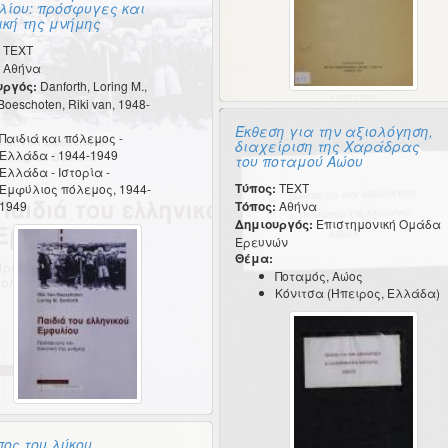
ίου: πρόσφυγες και
ική της μνήμης
TEXT
Αθήνα
υργός:
Danforth, Loring M.,
Boeschoten, Riki van, 1948-
Έκθεση για την αξιολόγηση,
Παιδιά και πόλεμος -
διαχείριση της Χαράδρας
Ελλάδα - 1944-1949
του ποταμού Αώου
Ελλάδα - Ιστορία -
Τύπος:
TEXT
Εμφύλιος πόλεμος, 1944-
1949
Τόπος:
Αθήνα
Δημιουργός:
Επιστημονική Ομάδα
Ερευνών
Θέμα:
Ποταμός, Αώος
Κόνιτσα (Ήπειρος, Ελλάδα)
πος του λύκου