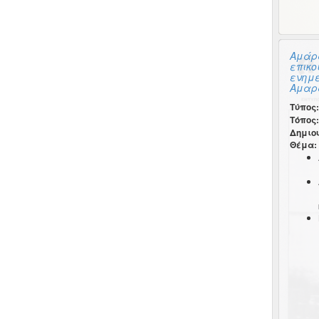
Αμάρα
επικο
ενημ
Αμαρα
Τύπος:
Τόπος:
Δημιο
Θέμα: