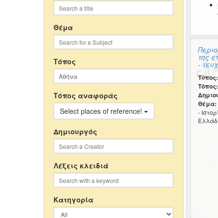
Θέμα
Περιο
της ε
Τόπος
- τευχ
Τύπος:
Τόπος:
Τόπος αναφοράς
Δημιο
Θέμα:
Select places of reference!
- Ιστο
Ελλάδα
Δημιουργός
Λέξεις κλειδιά
Κατηγορία