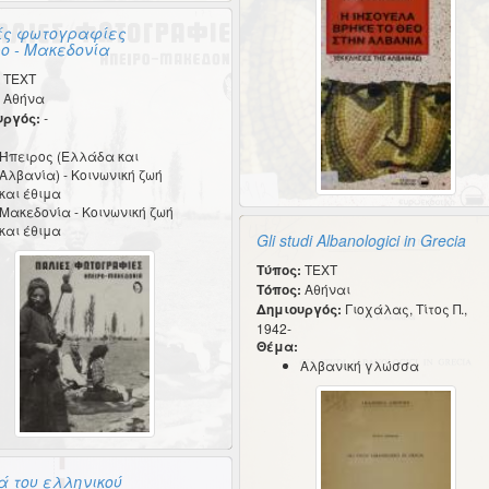
ές φωτογραφίες
ο - Μακεδονία
TEXT
Αθήνα
υργός:
-
Ήπειρος (Ελλάδα και
Αλβανία) - Κοινωνική ζωή
και έθιμα
Μακεδονία - Κοινωνική ζωή
και έθιμα
Gli studi Albanologici in Grecia
Τύπος:
TEXT
Τόπος:
Αθήναι
Δημιουργός:
Γιοχάλας, Τίτος Π.,
1942-
Θέμα:
Αλβανική γλώσσα
ά του ελληνικού