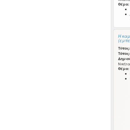
Θέμα:
Η καμ
(εμπε
Τύπος:
Τόπος:
Δημιο
Νικήτας
Θέμα: