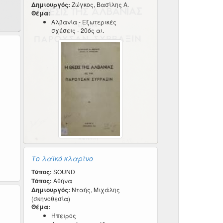
Δημιουργός:
Ζώγκος, Βασίλης Α.
Θέμα:
Αλβανία - Εξωτερικές
σχέσεις - 20ός αι.
Το λαϊκό κλαρίνο
Τύπος:
SOUND
Τόπος:
Αθήνα
Δημιουργός:
Νταής, Μιχάλης
(σκηνοθεσία)
Θέμα:
Ήπειρος