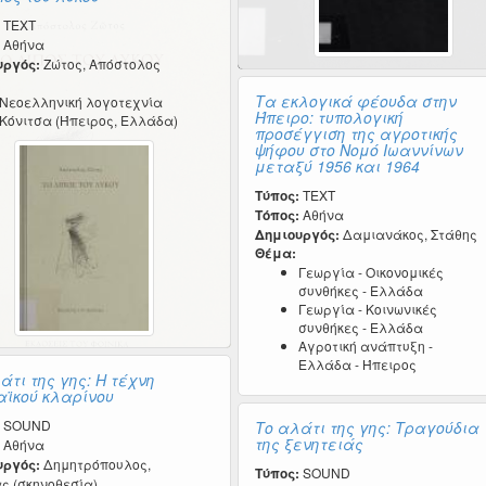
TEXT
Αθήνα
υργός:
Ζώτος, Απόστολος
Τα εκλογικά φέουδα στην
Νεοελληνική λογοτεχνία
Ήπειρο: τυπολογική
Κόνιτσα (Ήπειρος, Ελλάδα)
προσέγγιση της αγροτικής
ψήφου στο Νομό Ιωαννίνων
μεταξύ 1956 και 1964
Τύπος:
TEXT
Τόπος:
Αθήνα
Δημιουργός:
Δαμιανάκος, Στάθης
Θέμα:
Γεωργία - Οικονομικές
συνθήκες - Ελλάδα
Γεωργία - Κοινωνικές
συνθήκες - Ελλάδα
Αγροτική ανάπτυξη -
Ελλάδα - Ήπειρος
άτι της γης: Η τέχνη
αϊκού κλαρίνου
SOUND
Το αλάτι της γης: Τραγούδια
της ξενητειάς
Αθήνα
υργός:
Δημητρόπουλος,
Τύπος:
SOUND
ς (σκηνοθεσία)