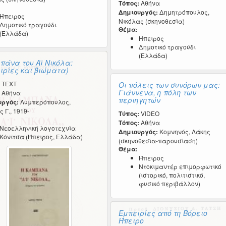
Τόπος:
Αθήνα
Δημιουργός:
Δημητρόπουλος,
Ήπειρος
Νικόλας (σκηνοθεσία)
Δημοτικό τραγούδι
Θέμα:
(Ελλάδα)
Ήπειρος
Δημοτικό τραγούδι
(Ελλάδα)
πάνα του Αϊ Νικόλα:
ιρίες και βιώματα)
TEXT
Οι πόλεις των συνόρων μας:
Γιάννενα, η πόλη των
Αθήνα
περιηγητών
υργός:
Λυμπερόπουλος,
 Γ., 1919-
Τύπος:
VIDEO
Τόπος:
Αθήνα
Νεοελληνική λογοτεχνία
Δημιουργός:
Κομνηνός, Λάκης
Κόνιτσα (Ήπειρος, Ελλάδα)
(σκηνοθεσία-παρουσίαση)
Θέμα:
Ήπειρος
Ντοκιμαντέρ επιμορφωτικό
(ιστορικό, πολιτιστικό,
φυσικό περιβάλλον)
Εμπειρίες από τη Βόρειο
Ήπειρο