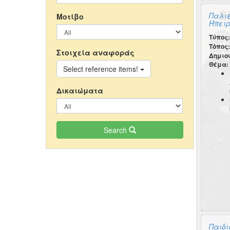
Παλι
Μοτίβο
Ήπειρ
Τύπος:
Τόπος:
Στοιχεία αναφοράς
Δημιο
Θέμα:
Select reference items!
Δικαιώματα
Search
Παιδι