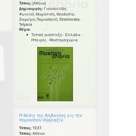
Τόπος:
[Αθήνα]
Δημιουργός:
Γιαννουλίδη,
Φωτεινή, Μαρούτση, Θεοδοσία,
Ζαφείρη, Παρασκευή, Strashevska,
Tetyana
Θέμα:
Τοπική ανάπτυξη - Ελλάδα -
Ήπειρος - Μαστοροχώρια
Η θέσις της Αλβανίας εις την
παρούσαν σύρραξιν
Τύπος:
TEXT
Τόπος:
Αθήναι