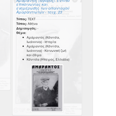
Αμάραντος (Ίσβορος): έντυπο
επικοινωνίας και
ενημέρωσης των απανταχού
Αμαραντιωτών - τευχ. 23
Τύπος:
TEXT
Τόπος:
Αθήνα
Δημιουργός:
-
Θέμα:
Αμάραντος (Κόνιτσα,
Ιωάννινα) - Ιστορία
Αμάραντος (Κόνιτσα,
Ιωάννινα) - Κοινωνική ζωή
και έθιμα
Κόνιτσα (Ήπειρος, Ελλάδα)