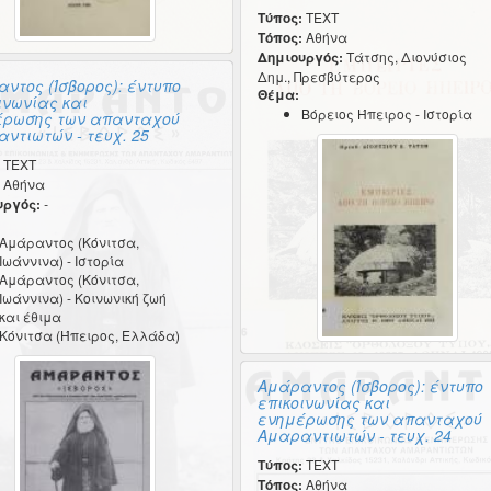
Τύπος:
TEXT
Τόπος:
Αθήνα
Δημιουργός:
Τάτσης, Διονύσιος
Δημ., Πρεσβύτερος
ντος (Ίσβορος): έντυπο
Θέμα:
ινωνίας και
Βόρειος Ήπειρος - Ιστορία
έρωσης των απανταχού
ντιωτών - τευχ. 25
TEXT
Αθήνα
υργός:
-
Αμάραντος (Κόνιτσα,
Ιωάννινα) - Ιστορία
Αμάραντος (Κόνιτσα,
Ιωάννινα) - Κοινωνική ζωή
και έθιμα
Κόνιτσα (Ήπειρος, Ελλάδα)
Αμάραντος (Ίσβορος): έντυπο
επικοινωνίας και
ενημέρωσης των απανταχού
Αμαραντιωτών - τευχ. 24
Τύπος:
TEXT
Τόπος:
Αθήνα