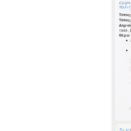
εμφυλ
πολιτ
Τύπος:
Τόπος:
Δημιο
1949-, 
Θέμα:
Το λί