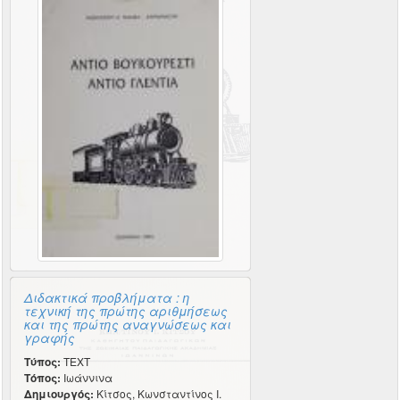
Διδακτικά προβλήματα : η
τεχνική της πρώτης αριθμήσεως
και της πρώτης αναγνώσεως και
γραφής
Τύπος:
TEXT
Τόπος:
Ιωάννινα
Δημιουργός:
Κίτσος, Κωνσταντίνος Ι.