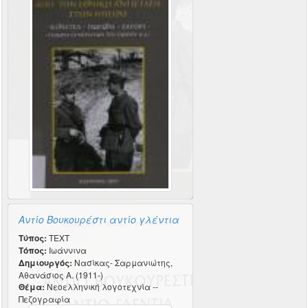
Αντίο Βουκουρέστι αντίο γλέντια
Τύπος:
TEXT
Τόπος:
Ιωάννινα
Δημιουργός:
Νασίκας- Σαρμανιώτης,
Αθανάσιος Α. (1911-)
Θέμα:
Νεοελληνική λογοτεχνία --
Πεζογραφία