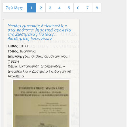
Σελίδες:
1
2
3
4
5
6
7
8
Υποδειγματικές διδασκαλίες
στα πρότυπα δημοτικά σχολεία
της Ζωσιμαίας Παιδαγ.
Ακαδημίας Ιωαννίνων
Τύπος:
TEXT
Τόπος:
Ιωάννινα
Δημιουργός:
Κίτσος, Κωνσταντίνος Ι.
(1923-)
Θέμα:
Εκπαίδευση, Στοιχειώδης --
Διδασκαλία // Ζωσιμαία Παιδαγωγική
Ακαδημία