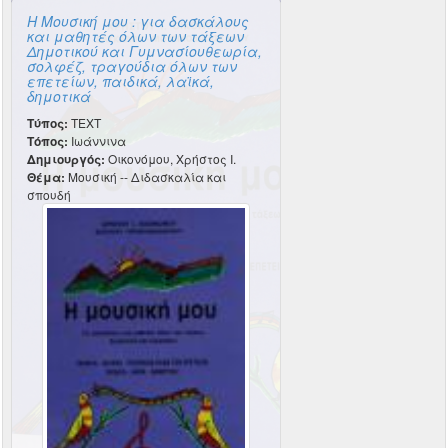
Η Μουσική μου : για δασκάλους
και μαθητές όλων των τάξεων
Δημοτικού και Γυμνασίουθεωρία,
σολφέζ, τραγούδια όλων των
επετείων, παιδικά, λαϊκά,
δημοτικά
Τύπος:
TEXT
Τόπος:
Ιωάννινα
Δημιουργός:
Οικονόμου, Χρήστος Ι.
Θέμα:
Μουσική -- Διδασκαλία και
σπουδή