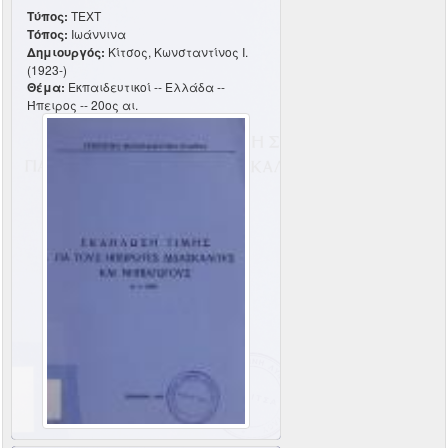
Τύπος:
TEXT
Τόπος:
Ιωάννινα
Δημιουργός:
Κίτσος, Κωνσταντίνος Ι.
(1923-)
Θέμα:
Εκπαιδευτικοί -- Ελλάδα --
Ήπειρος -- 20ος αι.