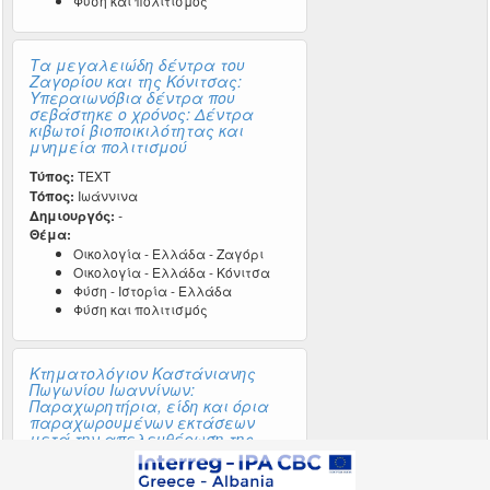
Φύση και πολιτισμός
Τα μεγαλειώδη δέντρα του
Ζαγορίου και της Κόνιτσας:
Υπεραιωνόβια δέντρα που
σεβάστηκε ο χρόνος: Δέντρα
κιβωτοί βιοποικιλότητας και
μνημεία πολιτισμού
Τύπος:
TEXT
Τόπος:
Ιωάννινα
Δημιουργός:
-
Θέμα:
Οικολογία - Ελλάδα - Ζαγόρι
Οικολογία - Ελλάδα - Κόνιτσα
Φύση - Ιστορία - Ελλάδα
Φύση και πολιτισμός
Κτηματολόγιον Καστάνιανης
Πωγωνίου Ιωαννίνων:
Παραχωρητήρια, είδη και όρια
παραχωρουμένων εκτάσεων
μετά την απελευθέρωση της
Ηπείρου 1913
Τύπος:
TEXT