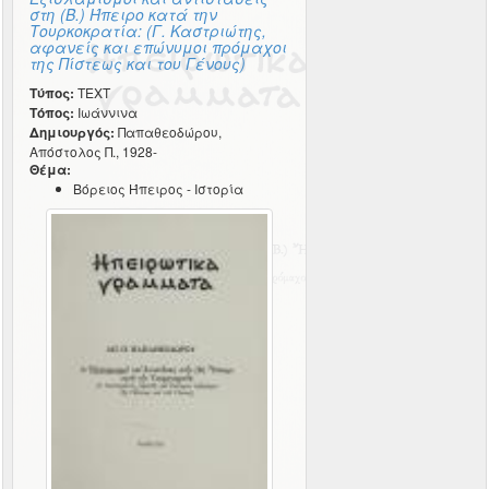
στη (Β.) Ήπειρο κατά την
Τουρκοκρατία: (Γ. Καστριώτης,
αφανείς και επώνυμοι πρόμαχοι
της Πίστεως και του Γένους)
Τύπος:
TEXT
Τόπος:
Ιωάννινα
Δημιουργός:
Παπαθεοδώρου,
Απόστολος Π., 1928-
Θέμα:
Βόρειος Ήπειρος - Ιστορία