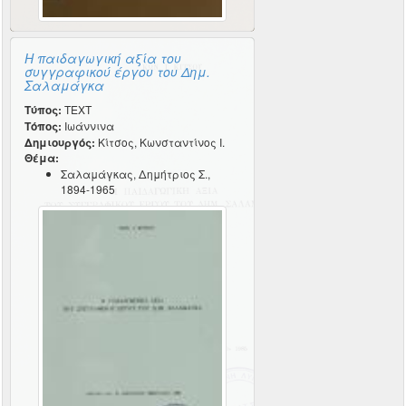
Η παιδαγωγική αξία του
συγγραφικού έργου του Δημ.
Σαλαμάγκα
Τύπος:
TEXT
Τόπος:
Ιωάννινα
Δημιουργός:
Κίτσος, Κωνσταντίνος Ι.
Θέμα:
Σαλαμάγκας, Δημήτριος Σ.,
1894-1965