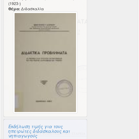
(1923-)
Θέμα:
Διδασκαλία
Εκδήλωση τιμής για τους
ηπειρώτες διδάσκαλους και
νηπιαγωγούς