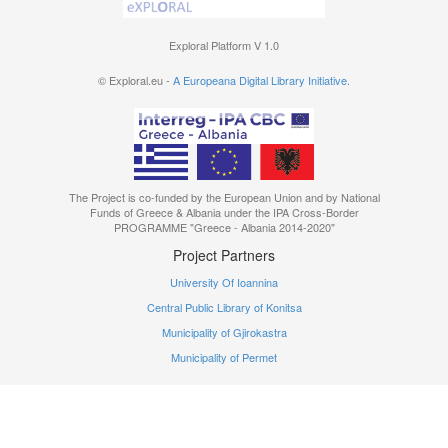
Τόπος:
Ιωάννινα
Δημιουργός:
-
Exploral Platform V 1.0
Θέμα:
Κτηματολόγιο - Ελλάδα -
© Exploral.eu -
A Europeana Digital Library Initiative.
Ήπειρος - Πωγώνι
Πωγώνι (Ήπειρος, Ελλάδα) -
Ιστορία
Κόνιτσα (Ήπειρος, Ελλάδα)
The Project is co-funded by the European Union and by National
Funds of Greece & Albania under the IPA Cross-Border
PROGRAMME "Greece - Albania 2014-2020"
Project Partners
University Of Ioannina
Central Public Library of Konitsa
Municipality of Gjirokastra
Municipality of Permet