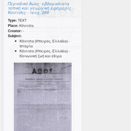
Περιοδικό Αώος: εβδομαδιαία
τοπική και γεωργική εφημερίς
Κονίτσης - τευχ. 289
Type:
TEXT
Place:
Κόνιτσα
Creator:
-
Subject:
Κόνιτσα (Ήπειρος, Ελλάδα) -
Ιστορία
Κόνιτσα (Ήπειρος, Ελλάδα) -
Κοινωνική ζωή και έθιμα