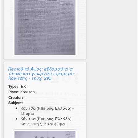
Περιοδικό Αώος: εβδομαδιαία
τοπική και γεωργική εφημερίς
Κονίτσης - τευχ. 295
Type:
TEXT
Place:
Κόνιτσα
Creator:
-
Subject:
Κόνιτσα (Ήπειρος, Ελλάδα) -
Ιστορία
Κόνιτσα (Ήπειρος, Ελλάδα) -
Κοινωνική ζωή και έθιμα