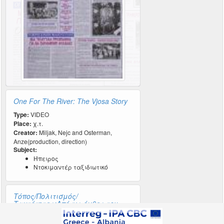
One For The River: The Vjosa Story
Type:
VIDEO
Place:
χ.τ.
Creator:
Miljak, Nejc and Osterman,
Anze(production, direction)
Subject:
Ήπειρος
Ντοκιμαντέρ ταξιδιωτικό
Τόπος/Πολιτισμός/
Ταυτότητες:Από τις όχθες του
Αώου στο διαδίκτυο: αδημοσίευτο
υλικό τεκμηρίωσης 5