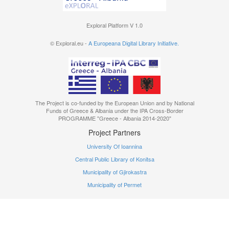
Type:
SOUND
Place:
Κόνιτσα
Exploral Platform V 1.0
Creator:
Νιτσιάκος, Βασίλης
Subject:
© Exploral.eu -
A Europeana Digital Library Initiative.
Ελλάδα-Αλβανία
Αδημοσίευτο υλικό τεκμηρίωση
από επιτόπια έρευνα στην
Αλβανία και Ελλάδα
The Project is co-funded by the European Union and by National
Funds of Greece & Albania under the IPA Cross-Border
PROGRAMME "Greece - Albania 2014-2020"
Project Partners
University Of Ioannina
Central Public Library of Konitsa
Municipality of Gjirokastra
Municipality of Permet