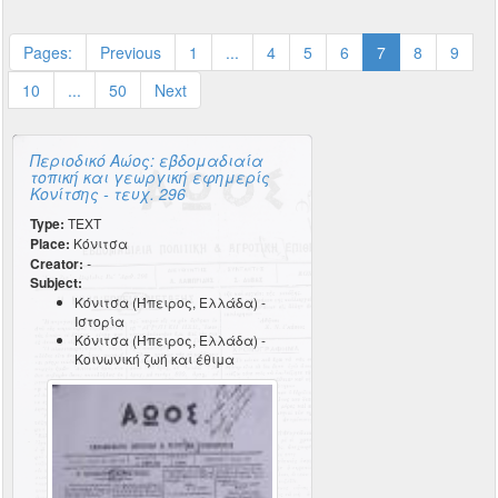
Pages:
Previous
1
...
4
5
6
7
8
9
10
...
50
Next
Περιοδικό Αώος: εβδομαδιαία
τοπική και γεωργική εφημερίς
Κονίτσης - τευχ. 296
Type:
TEXT
Place:
Κόνιτσα
Creator:
-
Subject:
Κόνιτσα (Ήπειρος, Ελλάδα) -
Ιστορία
Κόνιτσα (Ήπειρος, Ελλάδα) -
Κοινωνική ζωή και έθιμα