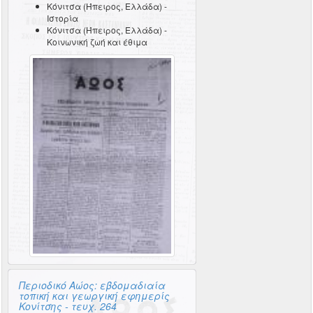
Κόνιτσα (Ήπειρος, Ελλάδα) -
Ιστορία
Κόνιτσα (Ήπειρος, Ελλάδα) -
Κοινωνική ζωή και έθιμα
Περιοδικό Αώος: εβδομαδιαία
τοπική και γεωργική εφημερίς
Κονίτσης - τευχ. 264