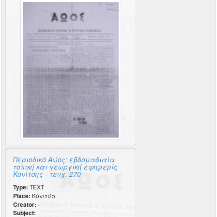
Περιοδικό Αώος: εβδομαδιαία
τοπική και γεωργική εφημερίς
Κονίτσης - τευχ. 270
Type:
TEXT
Place:
Κόνιτσα
Creator:
-
Subject: