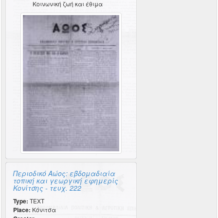
Κοινωνική ζωή και έθιμα
Περιοδικό Αώος: εβδομαδιαία
τοπική και γεωργική εφημερίς
Κονίτσης - τευχ. 222
Type:
TEXT
Place:
Κόνιτσα