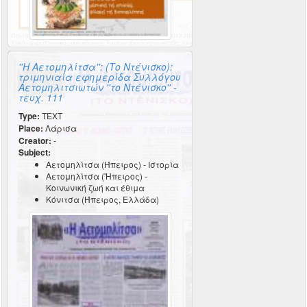
''Η Αετομηλίτσα'': (Το Ντένισκο):
τριμηνιαία εφημερίδα Συλλόγου
Αετομηλιτσιωτών ''το Ντένισκο'' -
τευχ. 111
Type:
TEXT
Place:
Λάρισα
Creator:
-
Subject:
Αετομηλίτσα (Ήπειρος) - Ιστορία
Αετομηλίτσα ('Ηπειρος) -
Κοινωνική ζωή και έθιμα
Κόνιτσα (Ήπειρος, Ελλάδα)