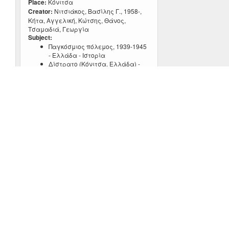
Place:
Κόνιτσα
Creator:
Νιτσιάκος, Βασίλης Γ., 1958-,
Κήτα, Αγγελική, Κώτσης, Θάνος,
Τσαμαδιά, Γεωργία
Subject:
Παγκόσμιος πόλεμος, 1939-1945
- Ελλάδα - Ιστορία
Δίστρατο (Κόνιτσα, Ελλάδα) -
Ιστορία
Πόλεμος στο Δίστρατο και
θρύλος για τον Πάτερ Κοσμά
Type:
VIDEO
Place:
Κόνιτσα
Creator:
Νιτσιάκος, Βασίλης Γ., 1958-,
Κήτα, Αγγελική, Κώτσης, Θάνος,
Τσαμαδιά, Γεωργία
Subject:
Παγκόσμιος πόλεμος, 1939-1945
- Ελλάδα - Ιστορία
Δίστρατο (Κόνιτσα, Ελλάδα) -
Ιστορία