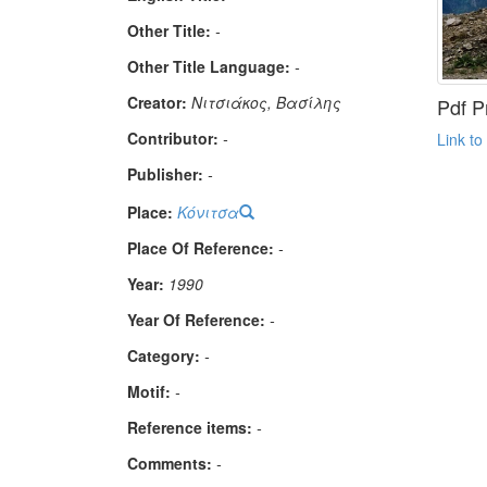
Other Title:
-
Other Title Language:
-
Creator:
Νιτσιάκος, Βασίλης
Pdf P
Contributor:
-
Link to
Publisher:
-
Place:
Κόνιτσα
Place Of Reference:
-
Year:
1990
Year Of Reference:
-
Category:
-
Μotif:
-
Reference items:
-
Comments:
-