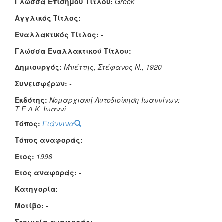
Γλώσσα Επίσημου Τίτλου:
Greek
Αγγλικός Τίτλος:
-
Εναλλακτικός Τίτλος:
-
Γλώσσα Εναλλακτικού Τίτλου:
-
Δημιουργός:
Μπέττης, Στέφανος Ν., 1920-
Συνεισφέρων:
-
Εκδότης:
Νομαρχιακή Αυτοδιοίκηση Ιωαννίνων:
Τ.Ε.Δ.Κ. Ιωαννί
Τόπος:
Γιάννινα
Τόπος αναφοράς:
-
Έτος:
1996
Έτος αναφοράς:
-
Κατηγορία:
-
Μοτίβο:
-
Στοιχεία αναφοράς:
-