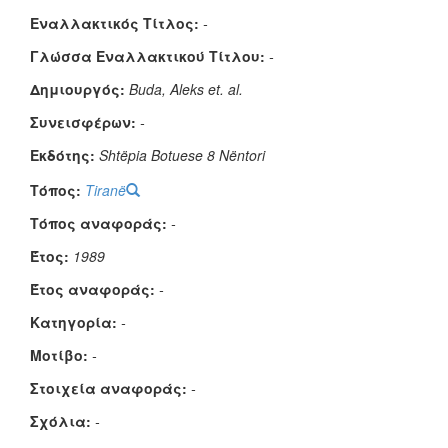
Εναλλακτικός Τίτλος:
-
Γλώσσα Εναλλακτικού Τίτλου:
-
Δημιουργός:
Buda, Aleks et. al.
Συνεισφέρων:
-
Εκδότης:
Shtëpia Botuese 8 Nëntori
Τόπος:
Tiranë
Τόπος αναφοράς:
-
Έτος:
1989
Έτος αναφοράς:
-
Κατηγορία:
-
Μοτίβο:
-
Στοιχεία αναφοράς:
-
Σχόλια:
-