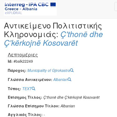
Αντικείμενο Πολιτιστικής
Κληρονομιάς:
Ç'thonë dhe
Ç'kërkojnë Kosovarët
Λεπτομέριες
Id:
#balk22249
Πάροχος:
Municipality of Gjirokastra
Γλώσσα Αντικειμένου:
Albanian
Τύπος:
TEXT
Επίσημος Τίτλος:
Ç'thonë dhe Ç'kërkojnë Kosovarët
Γλώσσα Επίσημου Τίτλου:
Albanian
Αγγλικός Τίτλος:
-