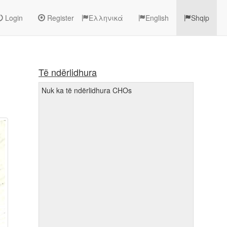
Login
Register
Ελληνικά
English
Shqip
Të ndërlidhura
Nuk ka të ndërlidhura CHOs