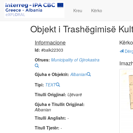
Kreu
Kërko
Objekt i Trashëgimisë Kul
Informacione
Kërko
Id:
#balk22303
Dërg
Ofrues:
Municipality of Gjirokastra
Imaz
Gjuha e Objektit:
Albanian
Tipi:
TEXT
Titulli Origjinal:
Ujëvarë
Gjuha e Titullit Origjinal:
Albanian
Titulli Anglisht:
-
Titull Tjetër:
-