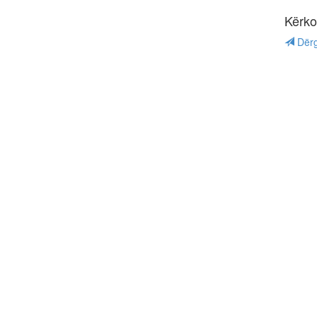
Kërko
Dërg