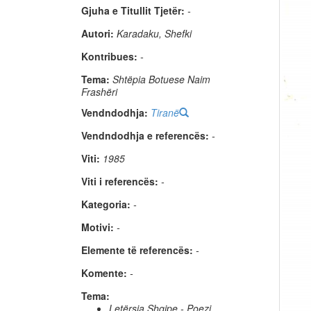
Gjuha e Titullit Tjetër:
-
Autori:
Karadaku, Shefki
Kontribues:
-
Tema:
Shtëpia Botuese Naim
Frashëri
Vendndodhja:
Tiranë
Vendndodhja e referencës:
-
Viti:
1985
Viti i referencës:
-
Kategoria:
-
Motivi:
-
Elemente të referencës:
-
Komente:
-
Tema:
Letërsia Shqipe - Poezi