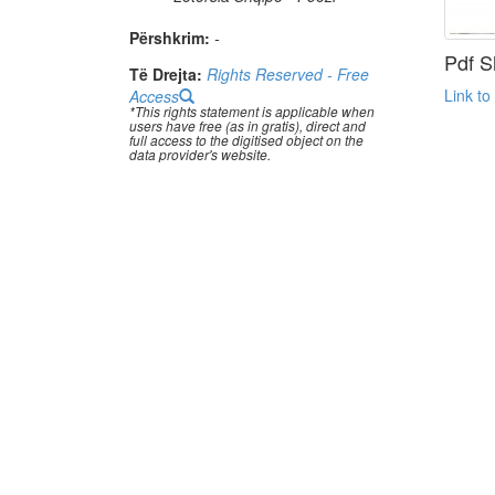
Përshkrim:
-
Pdf S
Të Drejta:
Rights Reserved - Free
Link to
Access
*This rights statement is applicable when
users have free (as in gratis), direct and
full access to the digitised object on the
data provider's website.