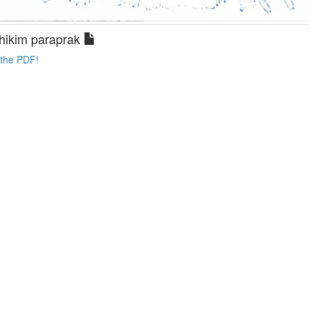
hikim paraprak
 the PDF!