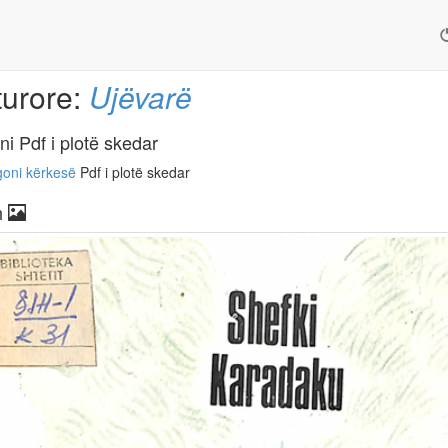
turore:
Ujëvarë
ni Pdf i plotë skedar
oni kërkesë
Pdf i plotë skedar
h