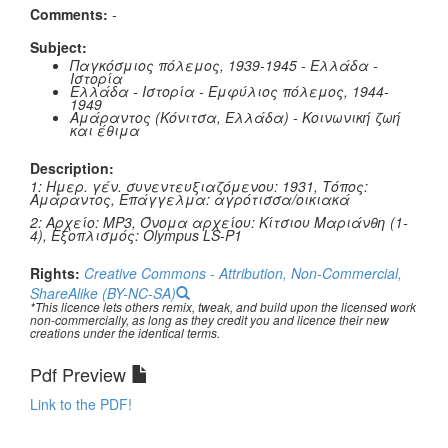
Comments:
-
Subject:
Παγκόσμιος πόλεμος, 1939-1945 - Ελλάδα -
Ιστορία
Ελλάδα - Ιστορία - Εμφύλιος πόλεμος, 1944-
1949
Αμάραντος (Κόνιτσα, Ελλάδα) - Κοινωνική ζωή
και έθιμα
Description:
1: Ημερ. γέν. συνεντευξιαζόμενου: 1931, Τόπος:
Αμάραντος, Επάγγελμα: αγρότισσα/οικιακά
2: Αρχείο: MP3, Όνομα αρχείου: Κίτσιου Μαριάνθη (1-
4), Εξοπλισμός: Olympus LS-P1
Rights:
Creative Commons - Attribution, Non-Commercial,
ShareAlike (BY-NC-SA)
*This licence lets others remix, tweak, and build upon the licensed work
non-commercially, as long as they credit you and licence their new
creations under the identical terms.
Pdf Preview
Link to the PDF!