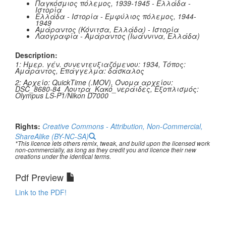
Παγκόσμιος πόλεμος, 1939-1945 - Ελλάδα -
Ιστορία
Ελλάδα - Ιστορία - Εμφύλιος πόλεμος, 1944-
1949
Αμάραντος (Κόνιτσα, Ελλάδα) - Ιστορία
Λαογραφία - Αμάραντος (Ιωάννινα, Ελλάδα)
Description:
1: Ημερ. γέν. συνεντευξιαζόμενου: 1934, Τόπος:
Αμάραντος, Επάγγελμα: δάσκαλος
2: Αρχείο: QuickTime (.MOV), Όνομα αρχείου:
DSC_8680-84_Λουτρα_Κακό_νεράιδες, Εξοπλισμός:
Olympus LS-P1/Nikon D7000
Rights:
Creative Commons - Attribution, Non-Commercial,
ShareAlike (BY-NC-SA)
*This licence lets others remix, tweak, and build upon the licensed work
non-commercially, as long as they credit you and licence their new
creations under the identical terms.
Pdf Preview
Link to the PDF!