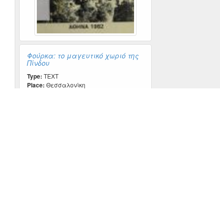
Φούρκα: το μαγευτικό χωριό της
Πίνδου
Type:
TEXT
Place:
Θεσσαλονίκη
Creator:
Μακρής, Δημήτριος Γ.
Subject:
Φούρκα (Κόνιτσα, Ιωάννινα) -
Ιστορία
Φούρκα (Κόνιτσα, Ιωάννινα) -
Κοινωνική ζωή και έθιμα