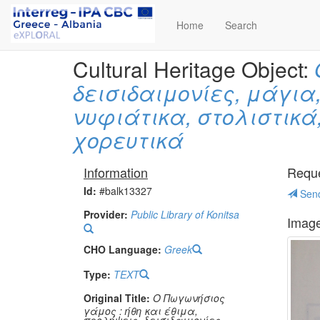
Home
Search
Cultural Heritage Object:
δεισιδαιμονίες, μάγι
νυφιάτικα, στολιστικά
χορευτικά
Information
Reques
Id:
#balk13327
Send
Provider:
Public Library of Konitsa
Imag
CHO Language:
Greek
Type:
TEXT
Original Title:
Ο Πωγωνήσιος
γάμος : ήθη και έθιμα,