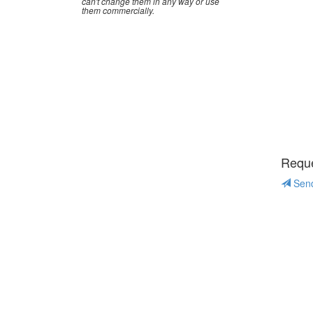
can't change them in any way or use
them commercially.
Reques
Send