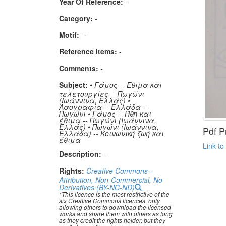
Year Of Reference:
-
Category:
-
Μotif:
--
Reference items:
-
Comments:
-
Subject:
• Γάμος -- Έθιμα και
τελετουργίες -- Πωγώνι
(Ιωάννινα, Ελλάς) •
Λαογραφία -- Ελλάδα --
Πωγώνι • Γάμος -- Ήθη και
έθιμα -- Πωγώνι (Ιωάννινα,
Ελλάς) • Πωγώνι (Ιωάννινα,
Pdf P
Ελλάδα) -- Κοινωνική ζωή και
έθιμα
Link to
Description:
-
Rights:
Creative Commons -
Attribution, Non-Commercial, No
Derivatives (BY-NC-ND)
*This licence is the most restrictive of the
six Creative Commons licences, only
allowing others to download the licensed
works and share them with others as long
as they credit the rights holder, but they