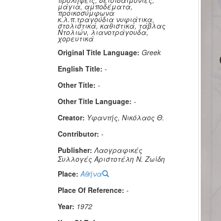
προλήψεις, δεισιδαιμονίες,
μάγια, αμποδέματα,
προικοσύμφωνα
κ.λ.π.τραγούδια νυφιάτικα,
στολιστικά, καθιστικά, τάβλας
Ντολιών, λιανοτράγουδα,
χορευτικά
Original Title Language:
Greek
English Title:
-
Other Title:
-
Other Title Language:
-
Creator:
Υφαντής, Νικόλαος Θ.
Contributor:
-
Publisher:
Λαογραφικές
Συλλογές Αριστοτέλη Ν. Ζωίδη
Place:
Αθήνα
Place Of Reference:
-
Year:
1972