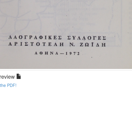
review
 the PDF!