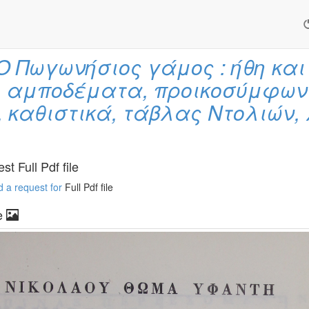
Ο Πωγωνήσιος γάμος : ήθη και
α, αμποδέματα, προικοσύμφων
, καθιστικά, τάβλας Ντολιών,
t Full Pdf file
 a request for
Full Pdf file
e