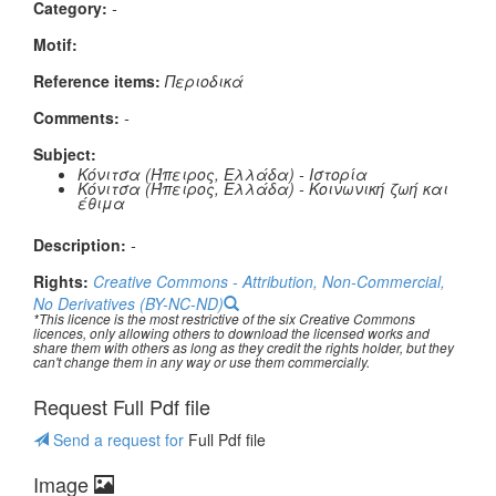
Category:
-
Μotif:
Reference items:
Περιοδικά
Comments:
-
Subject:
Κόνιτσα (Ήπειρος, Ελλάδα) - Ιστορία
Κόνιτσα (Ήπειρος, Ελλάδα) - Κοινωνική ζωή και
έθιμα
Description:
-
Rights:
Creative Commons - Attribution, Non-Commercial,
No Derivatives (BY-NC-ND)
*This licence is the most restrictive of the six Creative Commons
licences, only allowing others to download the licensed works and
share them with others as long as they credit the rights holder, but they
can't change them in any way or use them commercially.
Request Full Pdf file
Send a request for
Full Pdf file
Image