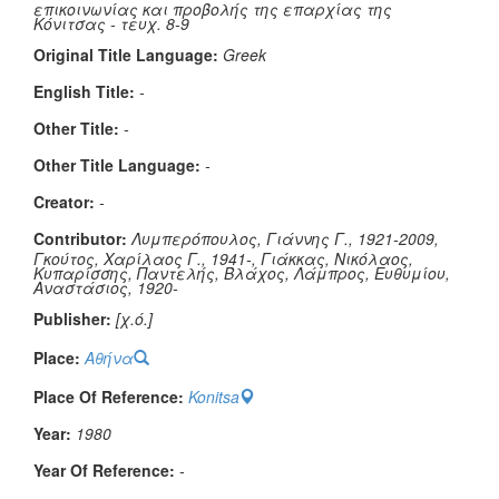
επικοινωνίας και προβολής της επαρχίας της
Κόνιτσας - τευχ. 8-9
Original Title Language:
Greek
English Title:
-
Other Title:
-
Other Title Language:
-
Creator:
-
Contributor:
Λυμπερόπουλος, Γιάννης Γ., 1921-2009,
Γκούτος, Χαρίλαος Γ., 1941-, Γιάκκας, Νικόλαος,
Κυπαρίσσης, Παντελής, Βλάχος, Λάμπρος, Ευθυμίου,
Αναστάσιος, 1920-
Publisher:
[χ.ό.]
Place:
Αθήνα
Place Of Reference:
Konitsa
Year:
1980
Year Of Reference:
-