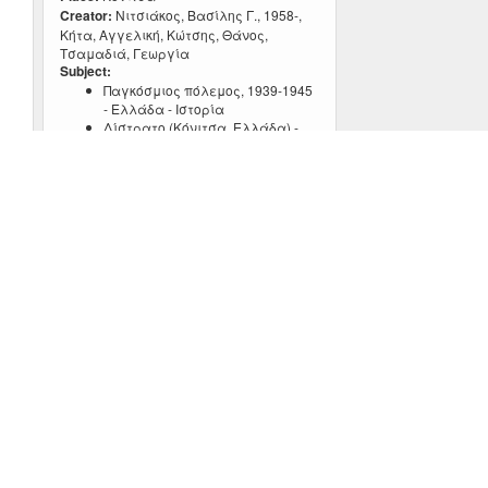
Creator:
Νιτσιάκος, Βασίλης Γ., 1958-,
Κήτα, Αγγελική, Κώτσης, Θάνος,
Τσαμαδιά, Γεωργία
Subject:
Παγκόσμιος πόλεμος, 1939-1945
- Ελλάδα - Ιστορία
Δίστρατο (Κόνιτσα, Ελλάδα) -
Ιστορία
Πόλεμος στο Δίστρατο και
θρύλος για τον Πάτερ Κοσμά
Type:
VIDEO
Place:
Κόνιτσα
Creator:
Νιτσιάκος, Βασίλης Γ., 1958-,
Κήτα, Αγγελική, Κώτσης, Θάνος,
Τσαμαδιά, Γεωργία
Subject:
Παγκόσμιος πόλεμος, 1939-1945
- Ελλάδα - Ιστορία
Δίστρατο (Κόνιτσα, Ελλάδα) -
Ιστορία
Εμφύλιος, μάχες σε Μουργκάνα