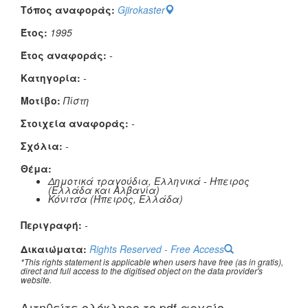
Τόπος αναφοράς:
Gjirokaster
Έτος:
1995
Έτος αναφοράς:
-
Κατηγορία:
-
Μοτίβο:
Πίστη
Στοιχεία αναφοράς:
-
Σχόλια:
-
Θέμα:
Δημοτικά τραγούδια, Ελληνικά - Ηπειρος
(Ελλάδα και Αλβανία)
Κόνιτσα (Ήπειρος, Ελλάδα)
Περιγραφή:
-
Δικαιώματα:
Rights Reserved - Free Access
*This rights statement is applicable when users have free (as in gratis),
direct and full access to the digitised object on the data provider's
website.
Αιτηθείτε oλόκληρο το pdf αρχείο